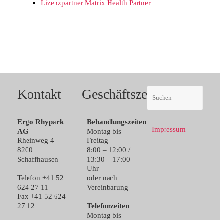
Lizenzpartner Matrix Health Partner
Kontakt
Geschäftszeiten
Ergo Rhypark
Behandlungszeiten
Impressum
AG
Montag bis
Rheinweg 4
Freitag
8200
8:00 – 12:00 /
Schaffhausen
13:30 – 17:00
Uhr
Telefon +41 52
oder nach
624 27 11
Vereinbarung
Fax +41 52 624
27 12
Telefonzeiten
Montag bis