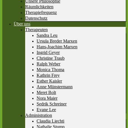
Unsere Philosophie
Räumlichkeiten
Therapiefrequenz
Datenschutz
Über uns
Therapeuten
Sandra Leu
Ursula Breder Marxen
Hans-Joachim Marxen
Ingrid Geyer
Christine Traub
Ralph Weber
Monica Thoma
Kathrin Frey
Esther Kaisler
Anne Münstermann
Meret Bolt
Nora Maier
Sedrik Schreiner
Evane Lee
Administration
Claudia Liechti
Nathalie Stump