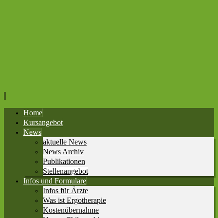
Home
Kursangebot
News
aktuelle News
News Archiv
Publikationen
Stellenangebot
Infos und Formulare
Infos für Ärzte
Was ist Ergotherapie
Kostenübernahme