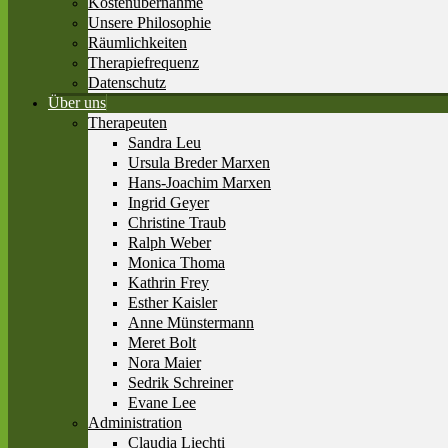
Kostenübernahme
Unsere Philosophie
Räumlichkeiten
Therapiefrequenz
Datenschutz
Über uns
Therapeuten
Sandra Leu
Ursula Breder Marxen
Hans-Joachim Marxen
Ingrid Geyer
Christine Traub
Ralph Weber
Monica Thoma
Kathrin Frey
Esther Kaisler
Anne Münstermann
Meret Bolt
Nora Maier
Sedrik Schreiner
Evane Lee
Administration
Claudia Liechti