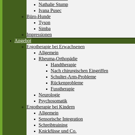
Nathalie Stump
Ivana Pusec
Büro-Hunde
Tyson
Simba
Impressionen
Angebot
Ergotherapie bei Erwachsenen
Allgemein
Rheuma-Orthopädie
Handtherapie
Nach chirurgischen Eingriffen
Schulter-Arm-Probleme
Rückenprobleme
Fusstherapie
Neurologie
Psychosomatik
Ergotherapie bei Kindern
Allgemein
Sensorische Integration
Schreibtraining
Knickfüsse und Co.