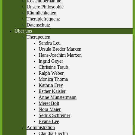
Kostenübernahme
Unsere Philosophie
Räumlichkeiten
Therapiefrequenz
Datenschutz
Über uns
Therapeuten
Sandra Leu
Ursula Breder Marxen
Hans-Joachim Marxen
Ingrid Geyer
Christine Traub
Ralph Weber
Monica Thoma
Kathrin Frey
Esther Kaisler
Anne Münstermann
Meret Bolt
Nora Maier
Sedrik Schreiner
Evane Lee
Administration
Claudia Liechti