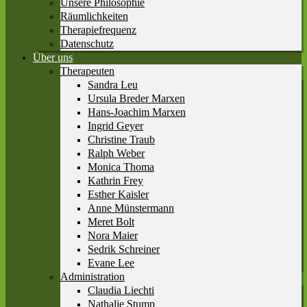
Unsere Philosophie
Räumlichkeiten
Therapiefrequenz
Datenschutz
Über uns
Therapeuten
Sandra Leu
Ursula Breder Marxen
Hans-Joachim Marxen
Ingrid Geyer
Christine Traub
Ralph Weber
Monica Thoma
Kathrin Frey
Esther Kaisler
Anne Münstermann
Meret Bolt
Nora Maier
Sedrik Schreiner
Evane Lee
Administration
Claudia Liechti
Nathalie Stump