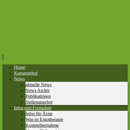
Home
Kursangebot
News
aktuelle News
News Archiv
Publikationen
Stellenangebot
Infos und Formulare
Infos für Ärzte
Was ist Ergotherapie
Kostenübernahme