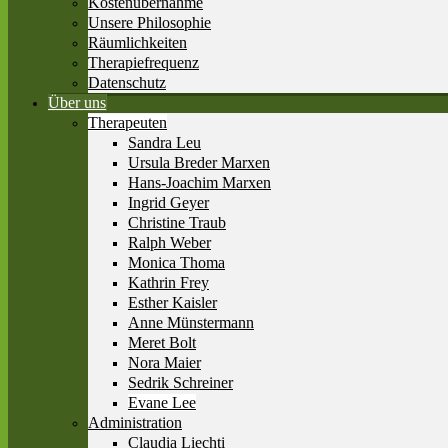
Kostenübernahme
Unsere Philosophie
Räumlichkeiten
Therapiefrequenz
Datenschutz
Über uns
Therapeuten
Sandra Leu
Ursula Breder Marxen
Hans-Joachim Marxen
Ingrid Geyer
Christine Traub
Ralph Weber
Monica Thoma
Kathrin Frey
Esther Kaisler
Anne Münstermann
Meret Bolt
Nora Maier
Sedrik Schreiner
Evane Lee
Administration
Claudia Liechti