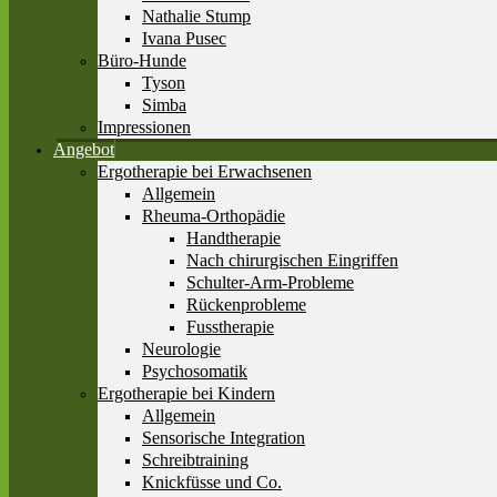
Nathalie Stump
Ivana Pusec
Büro-Hunde
Tyson
Simba
Impressionen
Angebot
Ergotherapie bei Erwachsenen
Allgemein
Rheuma-Orthopädie
Handtherapie
Nach chirurgischen Eingriffen
Schulter-Arm-Probleme
Rückenprobleme
Fusstherapie
Neurologie
Psychosomatik
Ergotherapie bei Kindern
Allgemein
Sensorische Integration
Schreibtraining
Knickfüsse und Co.