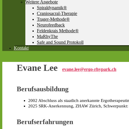
Weitere Angebote
Spiraldynamik®
Craniosacral-Therapie
Trager-Methode®
Neurofeedback
Feldenkrais Methode®
MaRhyThe
Safe and Sound Protokoll
Kontakt
Evane Lee
evane.lee@ergo-rhypark.ch
Berufsausbildung
2002 Abschluss als staatlich anerkannte Ergotherapeuti
2025 SRK-Anerkennung, ZHAW Zürich, Schwerpunkt: b
Berufserfahrungen