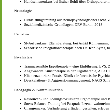
Handschienenkurs bei Esther Bohli über Orthopartner i
Neurologie
Hirnleistungstraining aus neuropsychologischer Sicht, 
Sozialmedizinische Grundlagen, DRV Berlin, 2018
Pädiatrie
SI-Aufbaukurs: Elternberatung, bei Astrid Künnemann,
Sensorische Integrationstherapie nach Dr. Jean Ayres,
Psychiatrie
Traumasensible Ergotherapie – eine Einführung, EVS, 
Angewandte Kunsttherapie in der Ergotherapie, ACAD
Klientenzentrierte Praxis, Klinik für forensische Psychia
Deeskalations- & Aggressionsmanagement, NAGS Schw
Pädagogik & Kommunikation
Ressoucen- und Lösungsfokussierte Ergotherapie und Be
Stress-Balance-Training bei Pasquale Iazetta, wahrnehme
Changemaker, Veränderung erfinden, gestalten, erleben 