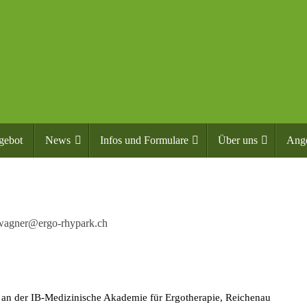
gebot
News
Infos und Formulare
Über uns
Ang
wagner@ergo-rhypark.ch
 an der IB-Medizinische Akademie für Ergotherapie, Reichenau